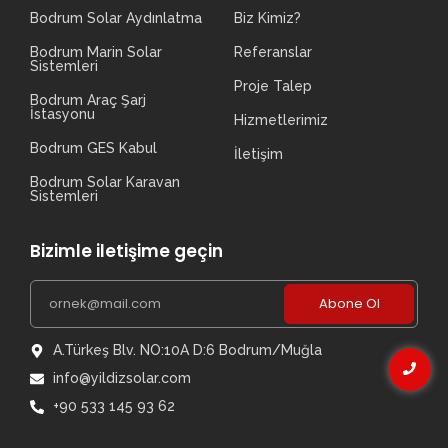
Bodrum Solar Aydınlatma
Biz Kimiz?
Bodrum Marin Solar
Referanslar
Sistemleri
Proje Talep
Bodrum Araç Şarj
İstasyonu
Hizmetlerimiz
Bodrum GES Kabul
İletişim
Bodrum Solar Karavan
Sistemleri
Bizimle iletişime geçin
Abone Ol
A.Türkeş Blv. NO:10A D:6 Bodrum/Muğla
info@yildizsolar.com
+90 533 145 93 62